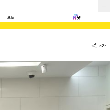
포토
가
가