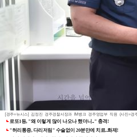
[경주=뉴시스] 김정진 경주경찰서장과 IM뱅크 경주영업부 직원 (사진=경