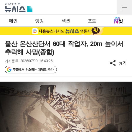
메인
랭킹
섹션
포토
울산 온산산단서 60대 작업자, 20m 높이서
추락해 사망(종합)
기사등록
2026/07/09 16:43:26
가
가
구글에서 선호하는 매체로 추가