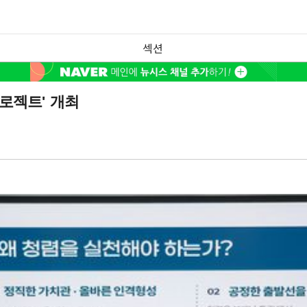
섹션
로젝트' 개최