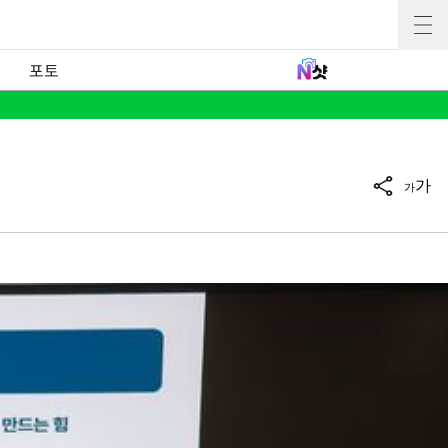
포토
가
가