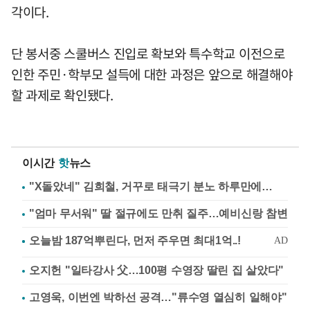
각이다.
단 봉서중 스쿨버스 진입로 확보와 특수학교 이전으로
인한 주민·학부모 설득에 대한 과정은 앞으로 해결해야
할 과제로 확인됐다.
이시간
핫
뉴스
"X돌았네" 김희철, 거꾸로 태극기 분노 하루만에…
"엄마 무서워" 딸 절규에도 만취 질주…예비신랑 참변
오지헌 "일타강사 父…100평 수영장 딸린 집 살았다"
고영욱, 이번엔 박하선 공격…"류수영 열심히 일해야"