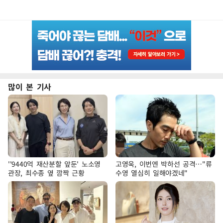
많이 본 기사
''9440억 재산분할 앞둔' 노소영
고영욱, 이번엔 박하선 공격…"류
관장, 최수종 옆 깜짝 근황
수영 열심히 일해야겠네"