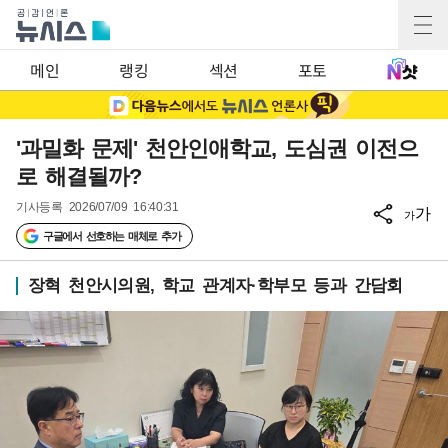
메인
랭킹
섹션
포토
'과밀화 문제' 천안인애학교, 도심권 이전으
로 해결될까?
기사등록
2026/07/09 16:40:31
가
가
구글에서 선호하는 매체로 추가
장혁 천안시의원, 학교 관계자·학부모 등과 간담회