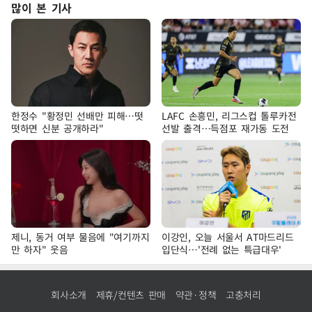
많이 본 기사
한정수 "황정민 선배만 피해…떳
LAFC 손흥민, 리그스컵 톨루카전
떳하면 신분 공개하라"
선발 출격…득점포 재가동 도전
제니, 동거 여부 물음에 "여기까지
이강인, 오늘 서울서 AT마드리드
만 하자" 웃음
입단식…'전례 없는 특급대우'
회사소개
제휴/컨텐츠 판매
약관·정책
고충처리