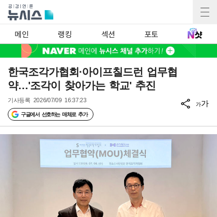
메인
랭킹
섹션
포토
한국조각가협회·아이프칠드런 업무협
약…'조각이 찾아가는 학교' 추진
기사등록
2026/07/09 16:37:23
가
가
구글에서 선호하는 매체로 추가