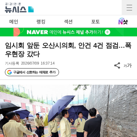
메인
랭킹
섹션
포토
임시회 앞둔 오산시의회, 안건 4건 점검…폭
우현장 갔다
기사등록
2026/07/09 16:37:14
가
가
구글에서 선호하는 매체로 추가