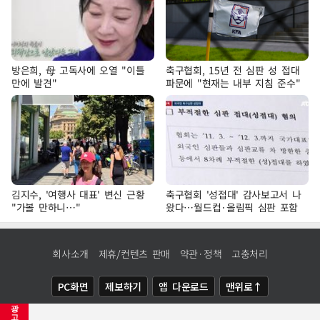
방은희, 母 고독사에 오열 "이틀
축구협회, 15년 전 심판 성 접대
만에 발견"
파문에 "현재는 내부 지침 준수"
김지수, '여행사 대표' 변신 근황
축구협회 '성접대' 감사보고서 나
"가볼 만하니…"
왔다…월드컵·올림픽 심판 포함
회사소개
제휴/컨텐츠 판매
약관·정책
고충처리
PC화면
제보하기
앱 다운로드
맨위로↑
광
COPYRIGHTⓒ
NEWSIS
ALL RIGHTS RESERVED.
고