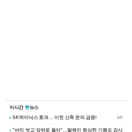
이시간
핫
뉴스
"바지 벗고 앞뒤로 돌아"…탈북민 회상한 기쁨조 검사