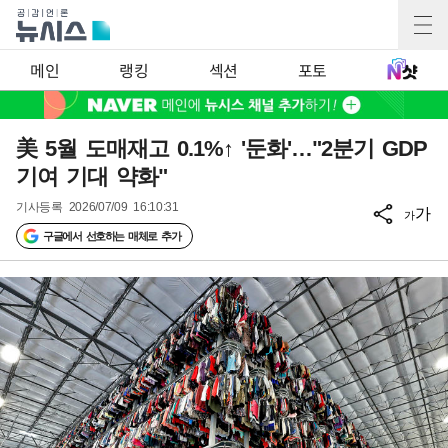
메인
랭킹
섹션
포토
美 5월 도매재고 0.1%↑ '둔화'…"2분기 GDP
기여 기대 약화"
기사등록
2026/07/09 16:10:31
가
가
구글에서 선호하는 매체로 추가