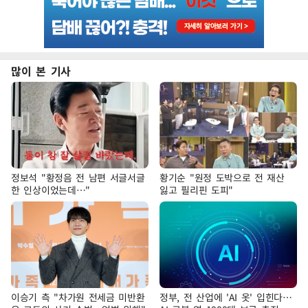
많이 본 기사
정보석 "황정음 전 남편 서글서글
황기순 "원정 도박으로 전 재산
한 인상이었는데…"
잃고 필리핀 도피"
이승기 측 "차가원 전세금 미반환
정부, 전 산업에 'AI 옷' 입힌다…