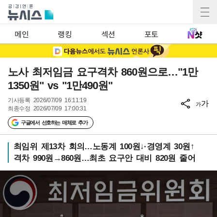
메인
랭킹
섹션
포토
노사 최저임금 요구격차 860원으로…"1만
1350원" vs "1만490원"
기사등록
2026/07/09 16:11:19
가
가
최종수정
2026/07/09 17:00:31
구글에서 선호하는 매체로 추가
최임위 제13차 회의…노동계 100원↓·경영계 30원↑
격차 990원→860원…최초 요구안 대비 820원 줄어