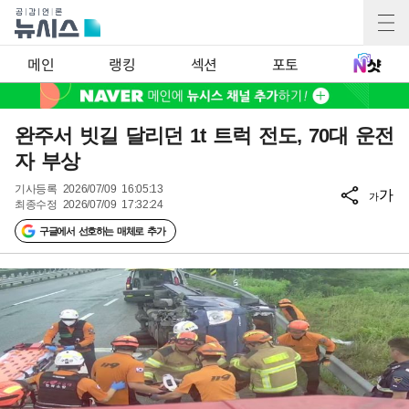
메인
랭킹
섹션
포토
완주서 빗길 달리던 1t 트럭 전도, 70대 운전
자 부상
기사등록
2026/07/09 16:05:13
가
가
최종수정
2026/07/09 17:32:24
구글에서 선호하는 매체로 추가