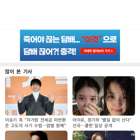
많이 본 기사
이승기 측 "차가원 전세금 미반환
아이유, 장기하 '별일 없이 산다'
은 고도의 사기 수법…엄벌 원해"
선곡…쿨한 일상 공개