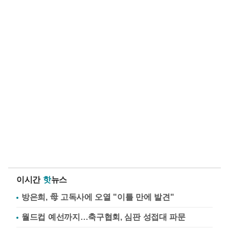
이시간
핫
뉴스
방은희, 母 고독사에 오열 "이틀 만에 발견"
월드컵 예선까지…축구협회, 심판 성접대 파문