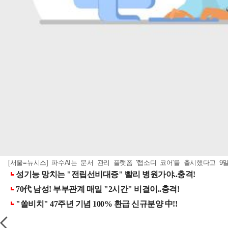
[서울=뉴시스] 파수AI는 문서 관리 플랫폼 '랩소디 코어'를 출시했다고 9일 밝혔