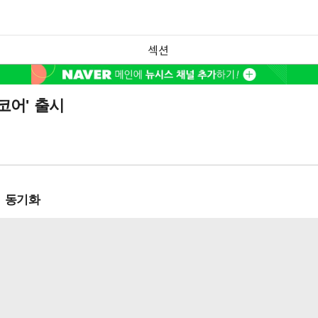
섹션
코어' 출시
동 동기화