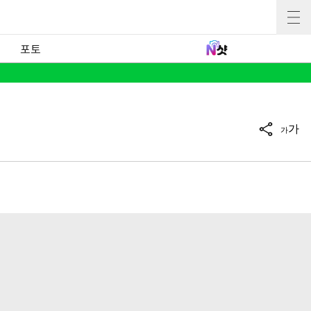
포토
가
가