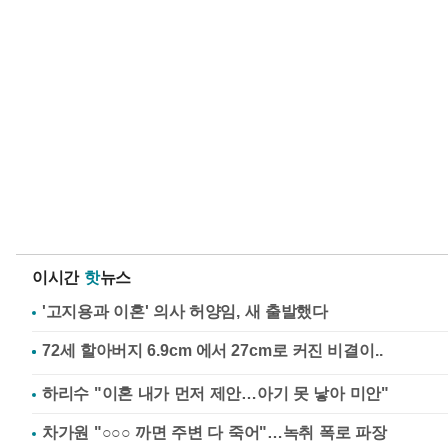
이시간
핫
뉴스
'고지용과 이혼' 의사 허양임, 새 출발했다
하리수 "이혼 내가 먼저 제안…아기 못 낳아 미안"
차가원 "○○○ 까면 주변 다 죽어"…녹취 폭로 파장