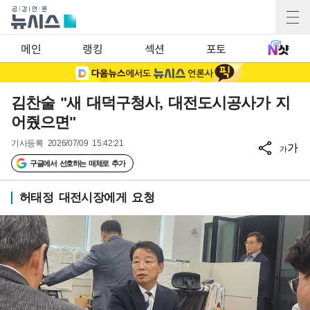
메인
랭킹
섹션
포토
김찬술 "새 대덕구청사, 대전도시공사가 지
어줬으면"
기사등록
2026/07/09 15:42:21
가
가
구글에서 선호하는 매체로 추가
허태정 대전시장에게 요청