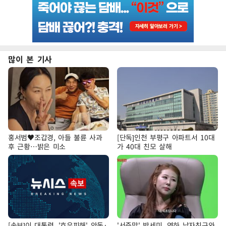
많이 본 기사
홍서범♥조갑경, 아들 불륜 사과
[단독]인천 부평구 아파트서 10대
후 근황…밝은 미소
가 40대 친모 살해
[속보]이 대통령, '호우피해' 안동·
'서준맘' 박세미, 연하 남자친구와