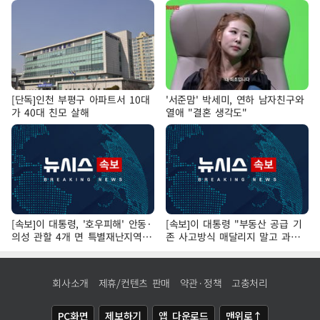
[단독]인천 부평구 아파트서 10대
'서준맘' 박세미, 연하 남자친구와
가 40대 친모 살해
열애 "결혼 생각도"
[속보]이 대통령, '호우피해' 안동·
[속보]이 대통령 "부동산 공급 기
의성 관할 4개 면 특별재난지역
존 사고방식 매달리지 말고 과감
선포
히 실천"
회사소개
제휴/컨텐츠 판매
약관·정책
고충처리
PC화면
제보하기
앱 다운로드
맨위로↑