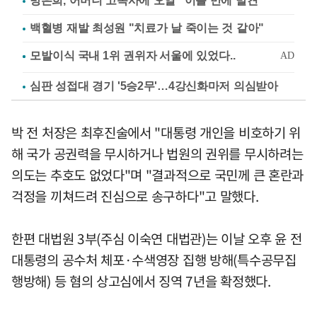
방은희, 어머니 고독사에 오열 "이틀 만에 발견"
백혈병 재발 최성원 "치료가 날 죽이는 것 같아"
심판 성접대 경기 '5승2무'…4강신화마저 의심받아
박 전 처장은 최후진술에서 "대통령 개인을 비호하기 위
해 국가 공권력을 무시하거나 법원의 권위를 무시하려는
의도는 추호도 없었다"며 "결과적으로 국민께 큰 혼란과
걱정을 끼쳐드려 진심으로 송구하다"고 말했다.
한편 대법원 3부(주심 이숙연 대법관)는 이날 오후 윤 전
대통령의 공수처 체포·수색영장 집행 방해(특수공무집
행방해) 등 혐의 상고심에서 징역 7년을 확정했다.