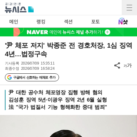
메인
랭킹
섹션
포토
'尹 체포 저지' 박종준 전 경호처장, 1심 징역
4년…법정구속
기사등록
2026/07/09 15:35:11
가
가
최종수정
2026/07/09 16:58:24
구글에서 선호하는 매체로 추가
尹 대한 공수처 체포영장 집행 방해 혐의
김성훈 징역 5년·이광우 징역 2년 6월 실형
法 "국가 법질서 기능 형해화한 중대 범죄"