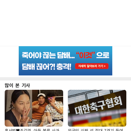
많이 본 기사
홍서범♥조갑경, 아들 불륜 사과
외국인 심판 성 접대 7경기 들여