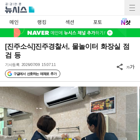
메인
랭킹
섹션
포토
[진주소식]진주경찰서, 물놀이터 화장실 점
검 등
기사등록
2026/07/09 15:07:11
가
가
구글에서 선호하는 매체로 추가