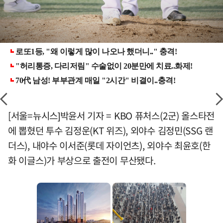
[서울=뉴시스]박윤서 기자 = KBO 퓨처스(2군) 올스타전
에 뽑혔던 투수 김정운(KT 위즈), 외야수 김정민(SSG 랜
더스), 내야수 이서준(롯데 자이언츠), 외야수 최윤호(한
화 이글스)가 부상으로 출전이 무산됐다.