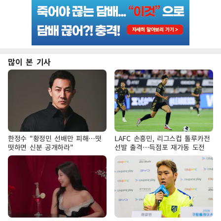
많이 본 기사
한정수 "황정민 선배만 피해…떳
LAFC 손흥민, 리그스컵 톨루카전
떳하면 신분 공개하라"
선발 출격…득점포 재가동 도전