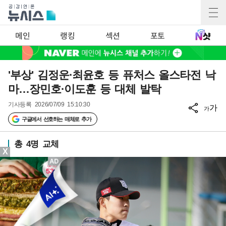
메인
랭킹
섹션
포토
'부상' 김정운·최윤호 등 퓨처스 올스타전 낙
마…장민호·이도훈 등 대체 발탁
기사등록
2026/07/09 15:10:30
가
가
구글에서 선호하는 매체로 추가
총 4명 교체
X