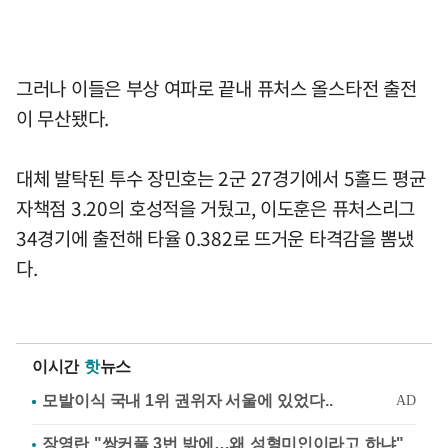
그러나 이들은 부상 여파로 끝내 퓨처스 올스타전 출전
이 무산됐다.
대체 발탁된 투수 장민호는 2군 27경기에서 5홀드 평균
자책점 3.20의 호성적을 거뒀고, 이도훈은 퓨처스리그
34경기에 출전해 타율 0.382로 뜨거운 타격감을 뽐냈
다.
이시간
핫
뉴스
장영란 "쌍커풀 3번 밖에…왜 성형미인이라고 하냐"