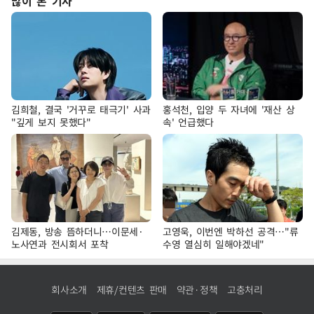
많이 본 기사
김희철, 결국 '거꾸로 태극기' 사과
홍석천, 입양 두 자녀에 '재산 상
"깊게 보지 못했다"
속' 언급했다
김제동, 방송 뜸하더니…이문세·
고영욱, 이번엔 박하선 공격…"류
노사연과 전시회서 포착
수영 열심히 일해야겠네"
회사소개
제휴/컨텐츠 판매
약관·정책
고충처리