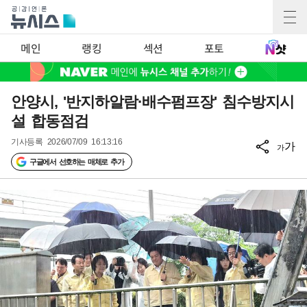
메인
랭킹
섹션
포토
안양시, '반지하알람·배수펌프장' 침수방지시
설 합동점검
기사등록
2026/07/09 16:13:16
가
가
구글에서 선호하는 매체로 추가