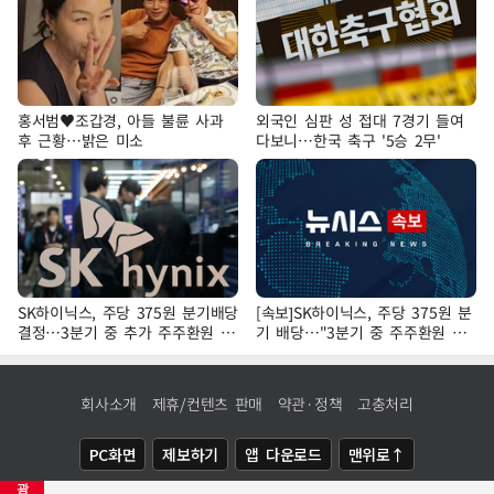
홍서범♥조갑경, 아들 불륜 사과
외국인 심판 성 접대 7경기 들여
후 근황…밝은 미소
다보니…한국 축구 '5승 2무'
SK하이닉스, 주당 375원 분기배당
[속보]SK하이닉스, 주당 375원 분
결정…3분기 중 추가 주주환원 발
기 배당…"3분기 중 주주환원 방
표
안 확정"
회사소개
제휴/컨텐츠 판매
약관·정책
고충처리
PC화면
제보하기
앱 다운로드
맨위로↑
광