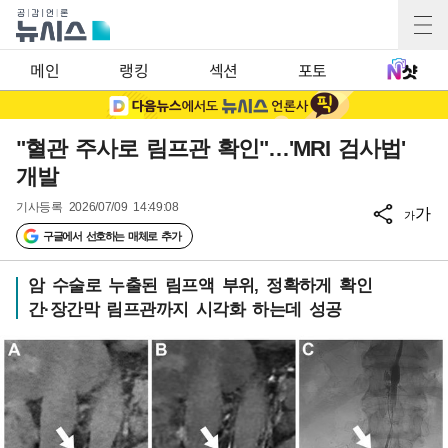
메인
랭킹
섹션
포토
"혈관 주사로 림프관 확인"…'MRI 검사법'
개발
기사등록
2026/07/09 14:49:08
가
가
구글에서 선호하는 매체로 추가
암 수술로 누출된 림프액 부위, 정확하게 확인
간·장간막 림프관까지 시각화 하는데 성공