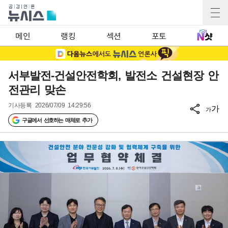
메인
랭킹
섹션
포토
서부발전-건설안전학회, 발전소 건설현장 안
전관리 맞손
기사등록
2026/07/09 14:29:56
가
가
구글에서 선호하는 매체로 추가