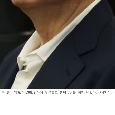
1년 7개월여(538일) 만에 처음으로 징역 7년을 확정 받았다. (사진=뉴시스DB).