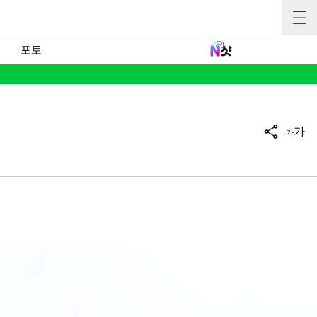
포토
가
가