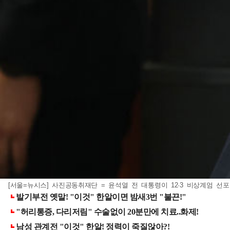
[서울=뉴시스] 사진공동취재단 = 윤석열 전 대통령이 12·3 비상계엄 선포 후 