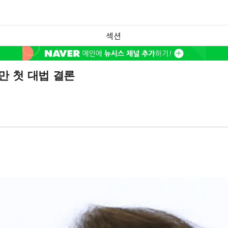
섹션
일만 첫 대법 결론