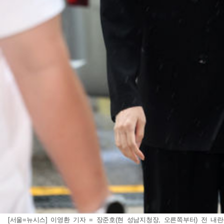
[서울=뉴시스] 이영환 기자 = 장준호(현 성남지청장, 오른쪽부터) 전 