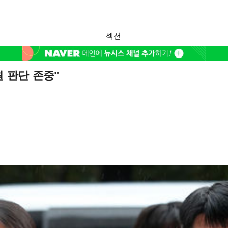
섹션
원 판단 존중"