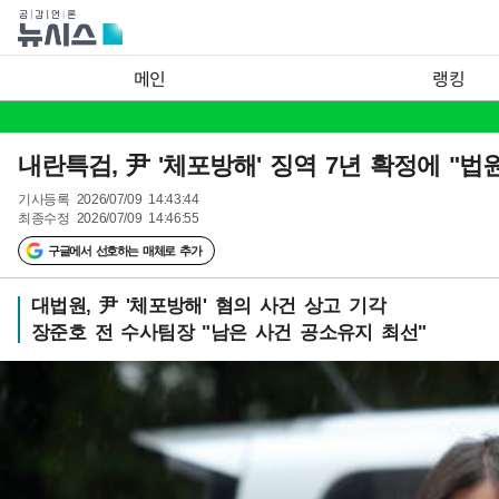
메인
랭킹
내란특검, 尹 '체포방해' 징역 7년 확정에 "법
기사등록
2026/07/09 14:43:44
최종수정
2026/07/09 14:46:55
구글에서 선호하는 매체로 추가
대법원, 尹 '체포방해' 혐의 사건 상고 기각
장준호 전 수사팀장 "남은 사건 공소유지 최선"