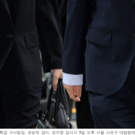
내란특검 수사팀장, 유승재 검사, 장지영 검사가 9일 오후 서울 서초구 대법