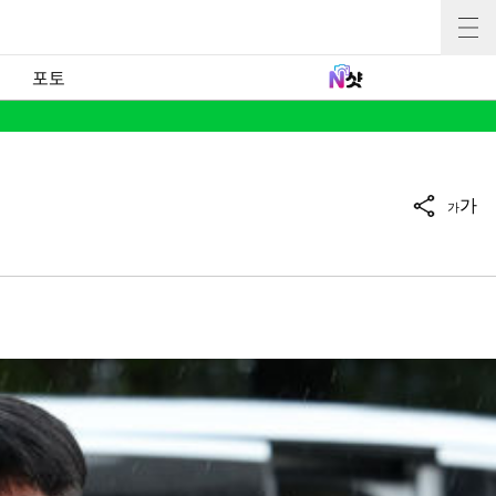
포토
가
가