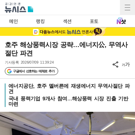
메인
랭킹
섹션
포토
호주 해상풍력시장 공략…에너지公, 무역사
절단 파견
기사등록
2026/07/09 11:39:24
가
가
구글에서 선호하는 매체로 추가
에너지공단, 호주 멜버른에 재생에너지 무역사절단 파
견
국내 풍력기업 9개사 참여…해상풍력 시장 진출 기반
마련