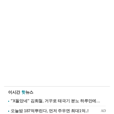
이시간
핫
뉴스
"X돌았네" 김희철, 거꾸로 태극기 분노 하루만에…