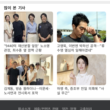
많이 본 기사
''9440억 재산분할 앞둔' 노소영
고영욱, 이번엔 박하선 공격…"류
관장, 최수종 옆 깜짝 근황
수영 열심히 일해야겠네"
김제동, 방송 뜸하더니…이문세·
하영 측, 증조부 친일 의혹에 "사
노사연과 전시회서 포착
실 무근"
회사소개
제휴/컨텐츠 판매
약관·정책
고충처리