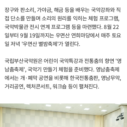
장구와 판소리, 가야금, 해금 등을 배우는 국악강좌와 직
접 단소를 만들며 소리의 원리를 익히는 체험 프로그램,
국악박물관 전시 연계 프로그램 등을 마련했다. 8월 22
일부터 9월 19일까지는 우면산 연희마당에서 매주 토요
일 저녁 '우면산 별밤축제'가 열린다.
국립부산국악원은 어린이 국악특강과 전통춤의 향연 '영
남춤축제', 국악기 만들기 체험을 준비했다. 영남춤축제
에서는 개·폐막 공연을 비롯해 한국전통춤판, 영남무악,
거리공연, 렉처콘서트, 워크숍 등이 펼쳐진다.