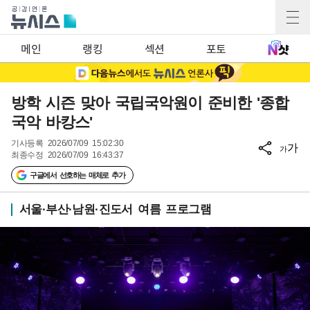
메인
랭킹
섹션
포토
방학 시즌 맞아 국립국악원이 준비한 '종합
국악 바캉스'
기사등록
2026/07/09 15:02:30
가
가
최종수정
2026/07/09 16:43:37
구글에서 선호하는 매체로 추가
서울·부산·남원·진도서 여름 프로그램