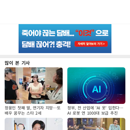
많이 본 기사
정웅인 첫째 딸, 연기자 지망…또
정부, 전 산업에 'AI 옷' 입힌다…
배우 꿈꾸는 스타 2세
AI 로봇 연 1000대 보급 추진