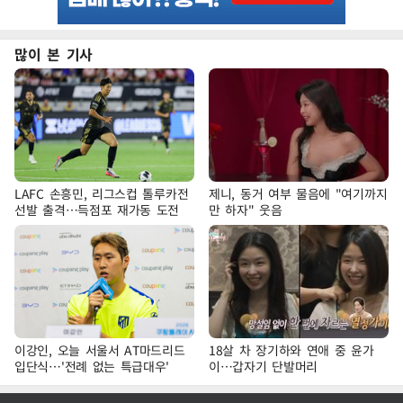
많이 본 기사
LAFC 손흥민, 리그스컵 톨루카전
제니, 동거 여부 물음에 "여기까지
선발 출격…득점포 재가동 도전
만 하자" 웃음
이강인, 오늘 서울서 AT마드리드
18살 차 장기하와 연애 중 윤가
입단식…'전례 없는 특급대우'
이…갑자기 단발머리