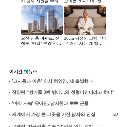
이시간
핫
뉴스
'고지용과 이혼' 의사 허양임, 새 출발했다
장영란 "쌍커풀 3번 밖에…왜 성형미인이라고 하냐"
'마약 자숙' 유아인, 남사친과 뽀뽀 근황
유혜정, 자궁적출 수술 "여성성 잃는 것이…"