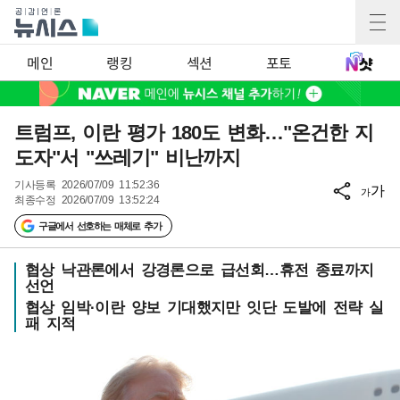
메인
랭킹
섹션
포토
트럼프, 이란 평가 180도 변화…"온건한 지
도자"서 "쓰레기" 비난까지
기사등록
2026/07/09 11:52:36
가
가
최종수정
2026/07/09 13:52:24
구글에서 선호하는 매체로 추가
협상 낙관론에서 강경론으로 급선회…휴전 종료까지
선언
협상 임박·이란 양보 기대했지만 잇단 도발에 전략 실
패 지적