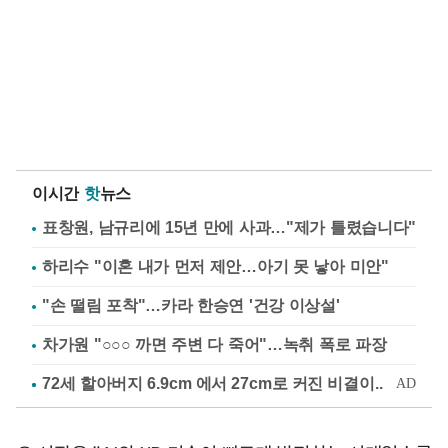
이시간
핫
뉴스
표창원, 남규리에 15년 만에 사과…"제가 틀렸습니다"
하리수 "이혼 내가 먼저 제안…아기 못 낳아 미안"
"손 떨림 포착"…카라 한승연 '건강 이상설'
차가원 "○○○ 까면 주변 다 죽어"…녹취 폭로 파장