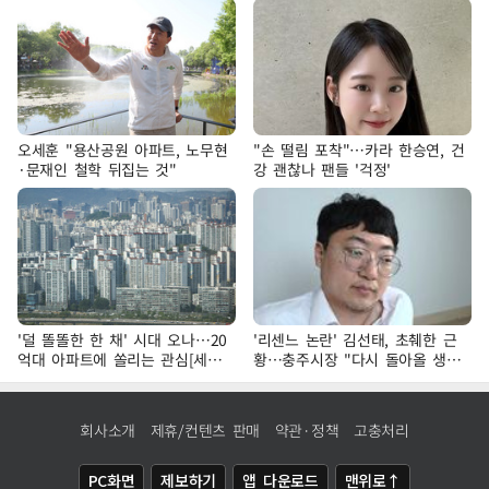
오세훈 "용산공원 아파트, 노무현
"손 떨림 포착"…카라 한승연, 건
·문재인 철학 뒤집는 것"
강 괜찮나 팬들 '걱정'
'덜 똘똘한 한 채' 시대 오나…20
'리센느 논란' 김선태, 초췌한 근
억대 아파트에 쏠리는 관심[세제
황…충주시장 "다시 돌아올 생
개편, 그 이후②]
각?"
회사소개
제휴/컨텐츠 판매
약관·정책
고충처리
PC화면
제보하기
앱 다운로드
맨위로↑