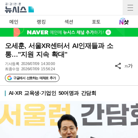
메인
랭킹
섹션
포토
오세훈, 서울XR센터서 AI인재들과 소
통…"지원 지속 확대"
기사등록
2026/07/09 14:30:00
가
가
최종수정
2026/07/09 15:56:24
구글에서 선호하는 매체로 추가
AI·XR 교육생·기업인 50여명과 간담회