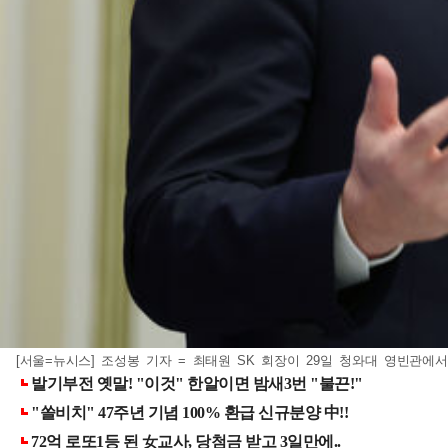
[서울=뉴시스] 조성봉 기자 = 최태원 SK 회장이 29일 청와대 영빈관에서 