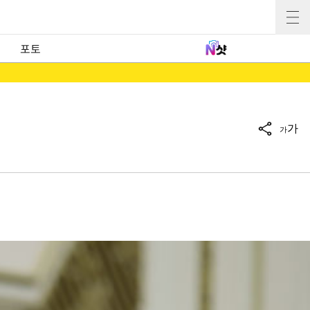
포토
가
가