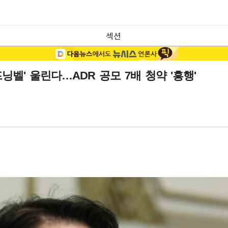
섹션
닝벨' 울린다…ADR 공모 7배 청약 '흥행'