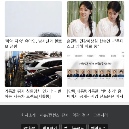
'마약 자숙' 유아인, 남사친과 볼뽀
손떨림 건강이상설 한승연…"목디
뽀 근황
스크 심해 치료 중"
기름값 뛰자 친환경차 인기↑…변
[단독]대통령기록관, '尹 추가' 홈
하는 자동차 트렌드[세쓸통]
페이지 공개…계엄 선포문은 빠져
회사소개
제휴/컨텐츠 판매
약관·정책
고충처리
PC화면
제보하기
앱 다운로드
맨위로↑