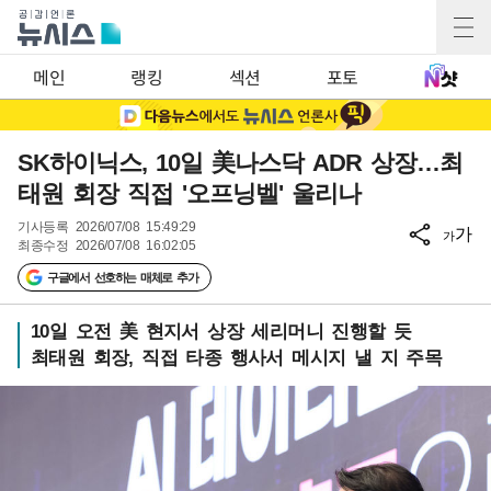
메인
랭킹
섹션
포토
SK하이닉스, 10일 美나스닥 ADR 상장…최
태원 회장 직접 '오프닝벨' 울리나
기사등록
2026/07/08 15:49:29
가
가
최종수정
2026/07/08 16:02:05
구글에서 선호하는 매체로 추가
10일 오전 美 현지서 상장 세리머니 진행할 듯
최태원 회장, 직접 타종 행사서 메시지 낼 지 주목