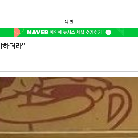
섹션
막막하더라"