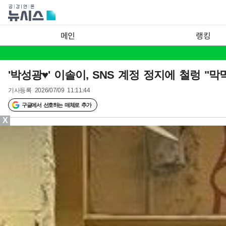
메인
랭킹
'박성광♥' 이솔이, SNS 계정 정지에 철렁 "
기사등록
2026/07/09 11:11:44
구글에서 선호하는 매체로 추가
X