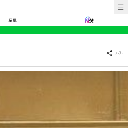
포토
가
가