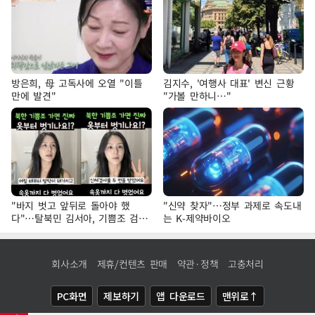
방은희, 母 고독사에 오열 "이틀
김지수, '여행사 대표' 변신 근황
만에 발견"
"가볼 만하니…"
"바지 벗고 앞뒤로 돌아야 했
"신약 찾자"…정부 과제로 속도내
다"…탈북민 김서아, 기쁨조 검사
는 K-제약바이오
수치심 회상
회사소개
제휴/컨텐츠 판매
약관·정책
고충처리
PC화면
제보하기
앱 다운로드
맨위로↑