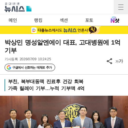
메인
랭킹
섹션
포토
박상민 명성알엔에이 대표, 고대병원에 1억
기부
기사등록
2026/07/09 10:24:25
가
가
구글에서 선호하는 매체로 추가
부친, 복부대동맥 진료후 건강 회복
가족 릴레이 기부…누적 기부액 4억