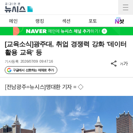
메인
랭킹
섹션
포토
[교육소식]광주대, 취업 경쟁력 강화 '데이터
활용 교육' 등
기사등록
2026/07/09 09:47:16
가
가
구글에서 선호하는 매체로 추가
[전남광주=뉴시스]맹대환 기자 = ◇