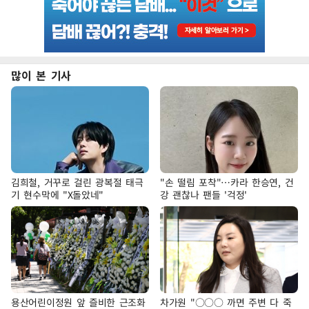
많이 본 기사
김희철, 거꾸로 걸린 광복절 태극
"손 떨림 포착"…카라 한승연, 건
기 현수막에 "X돌았네"
강 괜찮나 팬들 '걱정'
용산어린이정원 앞 즐비한 근조화
차가원 "○○○ 까면 주변 다 죽