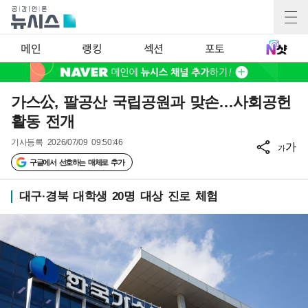
메인
랭킹
섹션
포토
가스公, 팔공산 국립공원과 맞손…사회공헌
활동 전개
기사등록
2026/07/09 09:50:46
가
가
구글에서 선호하는 매체로 추가
대구·경북 대학생 20명 대상 진로 체험