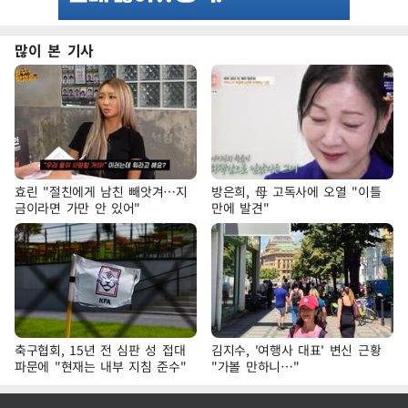
많이 본 기사
효린 "절친에게 남친 빼앗겨…지
방은희, 母 고독사에 오열 "이틀
금이라면 가만 안 있어"
만에 발견"
축구협회, 15년 전 심판 성 접대
김지수, '여행사 대표' 변신 근황
파문에 "현재는 내부 지침 준수"
"가볼 만하니…"