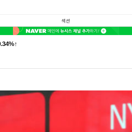
섹션
34%↑