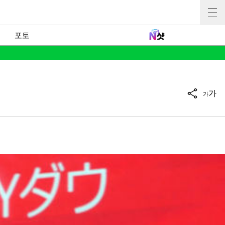
포토
가
가