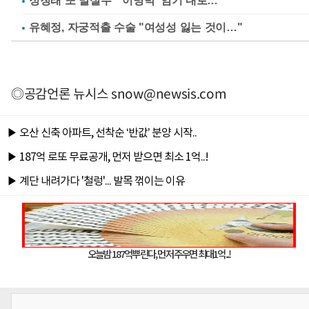
정청래 또 말실수 "'이명박' 임기 내로…"
유혜정, 자궁적출 수술 "여성성 잃는 것이…"
◎공감언론 뉴시스
snow@newsis.com