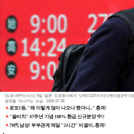
[도쿄=AP/뉴시스] 9일 일본 도쿄증시에서 닛케이225지수(닛케이평균주가
광판을 지나가는 모습. 2026.07.09.