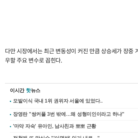
다만 시장에서는 최근 변동성이 커진 만큼 상승세가 장중 계
우할 주요 변수로 꼽힌다.
이시간
핫
뉴스
장영란 "쌍커풀 3번 밖에…왜 성형미인이라고 하냐"
'마약 자숙' 유아인, 남사친과 뽀뽀 근황