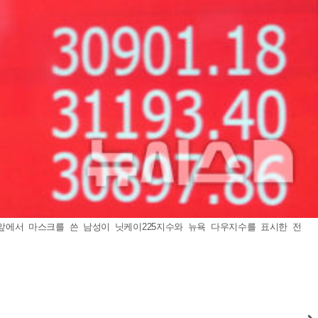
사 앞에서 마스크를 쓴 남성이 닛케이225지수와 뉴욕 다우지수를 표시한 전