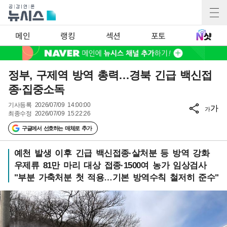
메인
랭킹
섹션
포토
정부, 구제역 방역 총력…경북 긴급 백신접
종·집중소독
기사등록
2026/07/09 14:00:00
가
가
최종수정
2026/07/09 15:22:26
구글에서 선호하는 매체로 추가
예천 발생 이후 긴급 백신접종·살처분 등 방역 강화
우제류 81만 마리 대상 접종·1500여 농가 임상검사
"부분 가축처분 첫 적용…기본 방역수칙 철저히 준수"