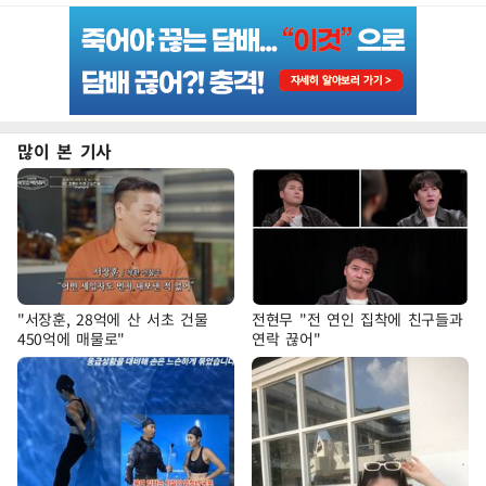
많이 본 기사
"서장훈, 28억에 산 서초 건물
전현무 "전 연인 집착에 친구들과
450억에 매물로"
연락 끊어"