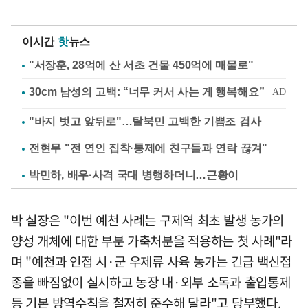
이시간
핫
뉴스
"서장훈, 28억에 산 서초 건물 450억에 매물로"
"바지 벗고 앞뒤로"…탈북민 고백한 기쁨조 검사
전현무 "전 연인 집착·통제에 친구들과 연락 끊겨"
박민하, 배우·사격 국대 병행하더니…근황이
박 실장은 "이번 예천 사례는 구제역 최초 발생 농가의
양성 개체에 대한 부분 가축처분을 적용하는 첫 사례"라
며 "예천과 인접 시·군 우제류 사육 농가는 긴급 백신접
종을 빠짐없이 실시하고 농장 내·외부 소독과 출입통제
등 기본 방역수칙을 철저히 준수해 달라"고 당부했다.