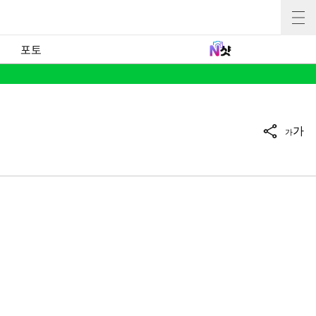
포토
가
가