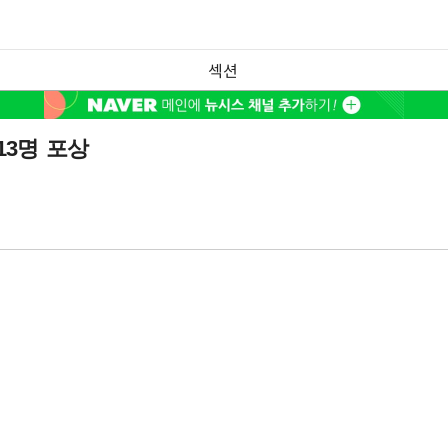
섹션
13명 포상