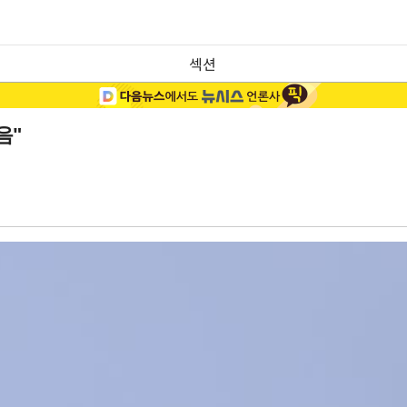
섹션
음"