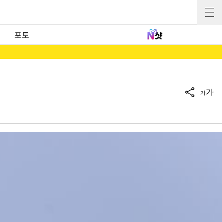
포토
가
가