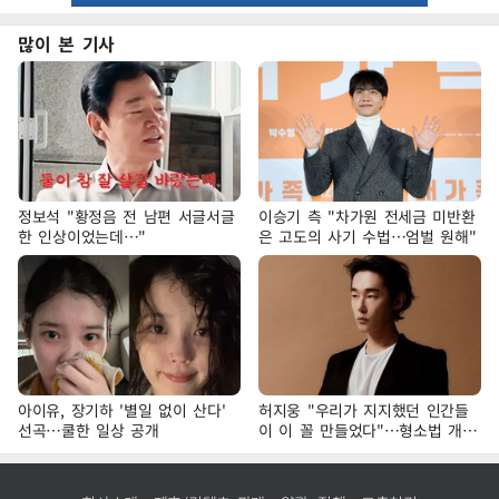
많이 본 기사
정보석 "황정음 전 남편 서글서글
이승기 측 "차가원 전세금 미반환
한 인상이었는데…"
은 고도의 사기 수법…엄벌 원해"
아이유, 장기하 '별일 없이 산다'
허지웅 "우리가 지지했던 인간들
선곡…쿨한 일상 공개
이 이 꼴 만들었다"…형소법 개정
에 격한 반응