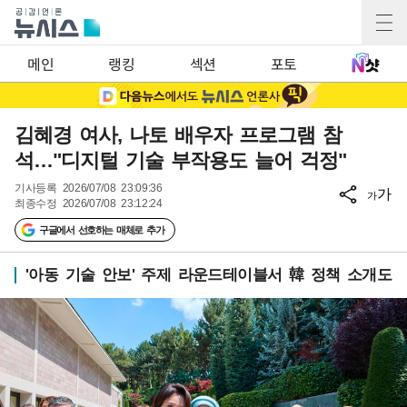
메인
랭킹
섹션
포토
김혜경 여사, 나토 배우자 프로그램 참
석…"디지털 기술 부작용도 늘어 걱정"
기사등록
2026/07/08 23:09:36
가
가
최종수정
2026/07/08 23:12:24
구글에서 선호하는 매체로 추가
'아동 기술 안보' 주제 라운드테이블서 韓 정책 소개도