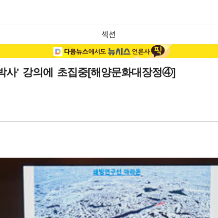
섹션
 박사' 강의에 초집중[해양문화대장정④]