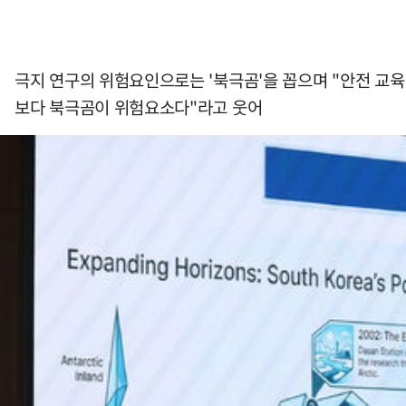
극지 연구의 위험요인으로는 '북극곰'을 꼽으며 "안전 교
보다 북극곰이 위험요소다"라고 웃어