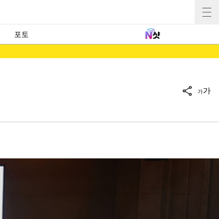
포토
가
가