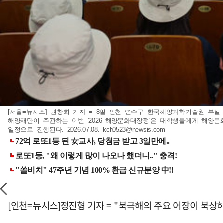
[서울=뉴시스] 권창회 기자 = 8일 인천 연수구 한국해양과학기술원 부
해양재단이 주관하는 이번 '2026 해양문화대장정'은 대학생들에게 해양문
일정으로 진행된다. 2026.07.08.
kch0523@newsis.com
[인천=뉴시스]정진형 기자 = "북극해의 주요 어장이 북상