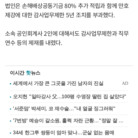
법인은 손해배상공동기금 80% 추가 적립과 함께 만호
제강에 대한 감사업무제한 5년 조치를 부과했다.
소속 공인회계사 2인에 대해서도 감사업무제한과 직무
연수 등의 제재를 내렸다.
이시간
핫
뉴스
오지헌 "일타강사 父…100평 수영장 딸린 집 살았다"
'서준맘' 박세미, 코 재수술…"내 얼굴 징그러워"
'7번방' 예승이 갈소원, 훌쩍 자란 근황…"정말 잘 컸다"
34세 한그루 쌍둥이 엄마 맞나…군살 없는 몸매