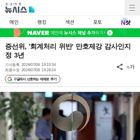
메인
랭킹
섹션
포토
증선위, '회계처리 위반' 만호제강 감사인지
정 3년
기사등록
2026/07/08 19:10:34
가
가
최종수정
2026/07/08 19:28:24
구글에서 선호하는 매체로 추가