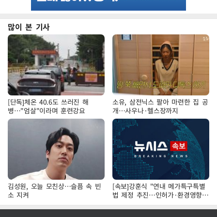
많이 본 기사
[단독]체온 40.6도 쓰러진 해
소유, 삼전닉스 팔아 마련한 집 공
병…"엄살"이라며 훈련강요
개…사우나·헬스장까지
김성원, 오늘 모친상…슬픔 속 빈
[속보]강훈식 "연내 메가특구특별
소 지켜
법 제정 추진…인허가·환경영향평
가 단축"