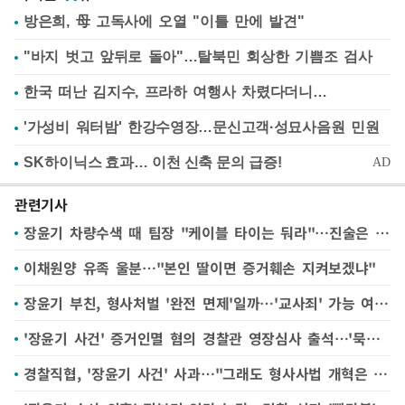
방은희, 母 고독사에 오열 "이틀 만에 발견"
"바지 벗고 앞뒤로 돌아"…탈북민 회상한 기쁨조 검사
한국 떠난 김지수, 프라하 여행사 차렸다더니…
'가성비 워터밤' 한강수영장…문신고객·성묘사음원 민원
관련기사
장윤기 차량수색 때 팀장 "케이블 타이는 둬라"…진술은 엇갈려
이채원양 유족 울분…"본인 딸이면 증거훼손 지켜보겠냐"
장윤기 부친, 형사처벌 '완전 면제'일까…'교사죄' 가능 여부 주목
'장윤기 사건' 증거인멸 혐의 경찰관 영장심사 출석…'묵묵부답'
경찰직협, '장윤기 사건' 사과…"그래도 형사사법 개혁은 계속돼야"