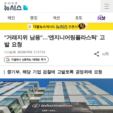
메인
랭킹
섹션
포토
"거래지위 남용"…'엔지니어링플라스틱' 고
발 요청
기사등록
2026/07/08 17:27:53
가
가
구글에서 선호하는 매체로 추가
중기부, 해당 기업 검찰에 고발토록 공정위에 요청