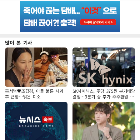
많이 본 기사
홍서범♥조갑경, 아들 불륜 사과
SK하이닉스, 주당 375원 분기배당
후 근황…밝은 미소
결정…3분기 중 추가 주주환원 발
표