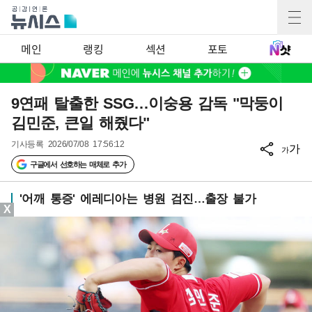
메인
랭킹
섹션
포토
9연패 탈출한 SSG…이숭용 감독 "막둥이
김민준, 큰일 해줬다"
기사등록
2026/07/08 17:56:12
가
가
구글에서 선호하는 매체로 추가
'어깨 통증' 에레디아는 병원 검진…출장 불가
X