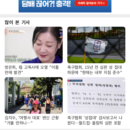
많이 본 기사
방은희, 母 고독사에 오열 "이틀
축구협회, 15년 전 심판 성 접대
만에 발견"
파문에 "현재는 내부 지침 준수"
김지수, '여행사 대표' 변신 근황
축구협회 '성접대' 감사보고서 나
"가볼 만하니…"
왔다…월드컵·올림픽 심판 포함