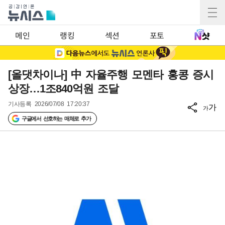
메인
랭킹
섹션
포토
[올댓차이나] 中 자율주행 모멘타 홍콩 증시
상장…1조840억원 조달
기사등록
2026/07/08 17:20:37
가
가
구글에서 선호하는 매체로 추가