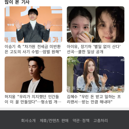
많이 본 기사
이승기 측 "차가원 전세금 미반환
아이유, 장기하 '별일 없이 산다'
은 고도의 사기 수법…엄벌 원해"
선곡…쿨한 일상 공개
허지웅 "우리가 지지했던 인간들
김혜수 "우린 돈 받고 일하는 프
이 이 꼴 만들었다"…형소법 개정
리랜서…받는 만큼 해내야"
에 격한 반응
회사소개
제휴/컨텐츠 판매
약관·정책
고충처리