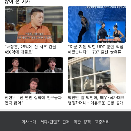
많이 본 기사
"서장훈, 28억에 산 서초 건물
"여군 지원 막힌 UDT 훈련 직접
450억에 매물로"
해봤습니다"…707 출신 女유튜버
'완벽 소화'
전현무 "전 연인 집착에 친구들과
박찬민 딸 박민하, 배우·국가대표
연락 끊어"
병행하더니…여유로운 근황 공개
회사소개
제휴/컨텐츠 판매
약관·정책
고충처리