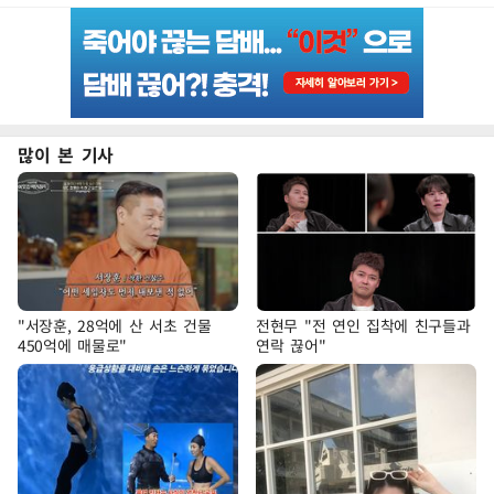
많이 본 기사
"서장훈, 28억에 산 서초 건물
전현무 "전 연인 집착에 친구들과
450억에 매물로"
연락 끊어"