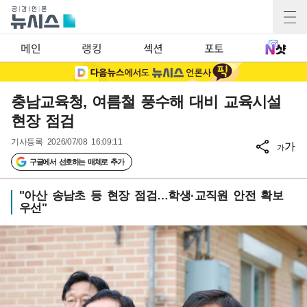
메인
랭킹
섹션
포토
충남교육청, 여름철 풍수해 대비 교육시설
현장 점검
기사등록
2026/07/08 16:09:11
가
가
구글에서 선호하는 매체로 추가
"아산 송남초 등 현장 점검…학생·교직원 안전 확보
우선"