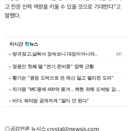
고 전문 인력 역량을 키울 수 있을 것으로 기대한다"고
말했다.
이시간
핫
뉴스
정웅인 첫째 딸 "연기 준비중" 깜짝 근황
황기순 "원정 도박으로 전 재산 잃고 필리핀 도피"
차가원 "MC몽에 400억 뜯겨…백현 위해 도박빚 갚아줘"
바다, 워터밤 공개저격 "말이 안 된다"
◎공감언론 뉴시스
crystal@newsis.com