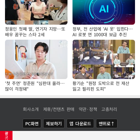
정웅인 첫째 딸, 연기자 지망…또
정부, 전 산업에 'AI 옷' 입힌다…
배우 꿈꾸는 스타 2세
AI 로봇 연 1000대 보급 추진
'첫 주연' 정준원 "심판대 올라…
황기순 "원정 도박으로 전 재산
많이 걱정돼"
잃고 필리핀 도피"
회사소개
제휴/컨텐츠 판매
약관·정책
고충처리
PC화면
제보하기
앱 다운로드
맨위로↑
광
COPYRIGHTⓒ
NEWSIS
ALL RIGHTS RESERVED.
고