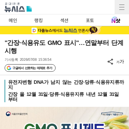
메인
랭킹
섹션
포토
"간장·식용유도 GMO 표시"…연말부터 단계
시행
기사등록
2026/07/08 15:36:54
가
가
구글에서 선호하는 매체로 추가
유전자변형 DNA가 남지 않는 간장·당류·식용유지류까
지
간장 올 12월 31일·당류·식용유지류 내년 12월 31일
부터