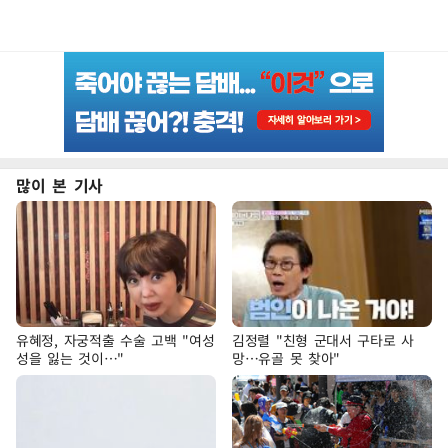
많이 본 기사
유혜정, 자궁적출 수술 고백 "여성
김정렬 "친형 군대서 구타로 사
성을 잃는 것이…"
망…유골 못 찾아"