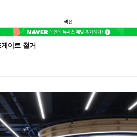
섹션
드게이트 철거