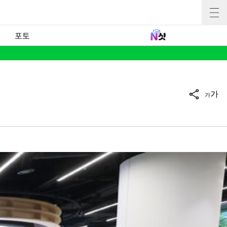
포토
가
가