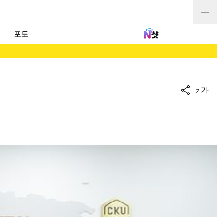
포토
가
가