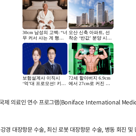
 연수 프로그램(Boniface International Medica
경 대장항문 수술, 최신 로봇 대장항문 수술, 병동 회진 및