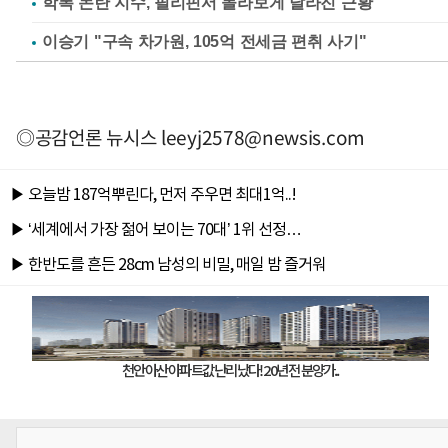
학폭 논란 지수, 필리핀서 몰라보게 달라진 근황
이승기 "구속 차가원, 105억 전세금 편취 사기"
◎공감언론 뉴시스
leeyj2578@newsis.com