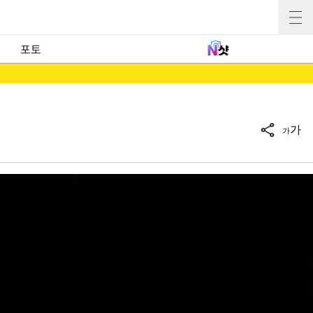
포토
가
가