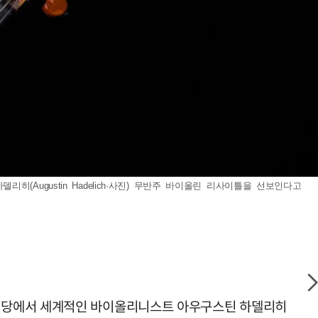
ugustin Hadelich·사진) 무반주 바이올린 리사이틀을 선보인다고
화전당에서 세계적인 바이올리니스트 아우구스틴 하델리히