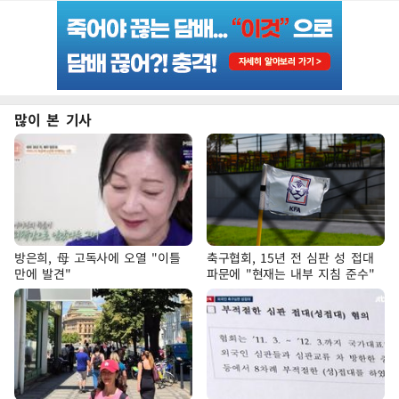
많이 본 기사
방은희, 母 고독사에 오열 "이틀
축구협회, 15년 전 심판 성 접대
만에 발견"
파문에 "현재는 내부 지침 준수"