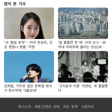
많이 본 기사
"손 떨림 포착"…카라 한승연, 건
'덜 똘똘한 한 채' 시대 오나…20
강 괜찮나 팬들 '걱정'
억대 아파트에 쏠리는 관심[세제
개편, 그 이후②]
김희철, 거꾸로 걸린 광복절 태극
'고지용과 이혼' 허양임, 새 출발했
기 현수막에 "X돌았네"
다
회사소개
제휴/컨텐츠 판매
약관·정책
고충처리